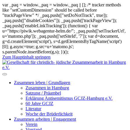
var _paq = window._paq = window._paq || []; /* tracker methods
like "setCustomDimension" should be called before
"trackPageView" */ _paq.push(["setDoNotTrack", true]);
_paq.push(["disableCookies"]); _paq.push(['trackPageView']);
_paq.push(['enableLinkTracking']); (function() { var
u="https://piwik.webagentur-helm.de/"; _paq.push(['setTrackerUrl',
u+'matomo.php']); _paq.push(['setSiteId', '7']); var d=document,
g=d.createElement('script'), s=d.getElementsByTagName('script')
[0]; g.async=true; g.src=u+'matomo.js';
s.parentNode.insertBefore(g,s); })();
Zum Hauptinhalt springen
Zusammen leben | Grundlagen
Zusammen in Hamburg
Satzung / Präambel
Erklärung Antisemitismus GCJZ-Hamburg e.V.
60 Jahre GCJZ
Literatur
Woche der Brüderlichkeit
Zusammen arbeiten | Engagement
Verein
Vorstand